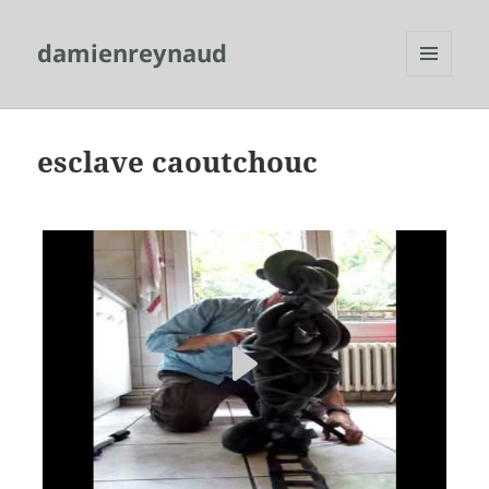
damienreynaud
MENU
ET
WIDGETS
esclave caoutchouc