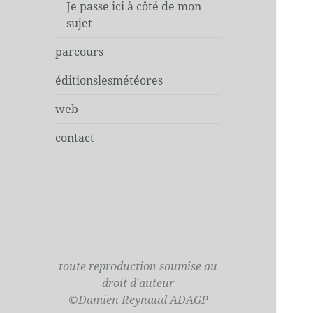
Je passe ici à côté de mon
sujet
parcours
éditionslesmétéores
web
contact
toute reproduction soumise au
droit d'auteur
©Damien Reynaud ADAGP