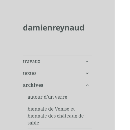
damienreynaud
ouvrir
travaux
le
ouvrir
sous-
textes
le
menu
ouvrir
sous-
archives
le
menu
sous-
autour d’un verre
menu
biennale de Venise et
biennale des châteaux de
sable