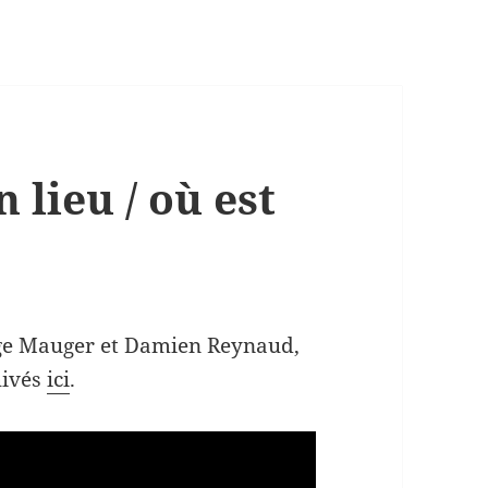
lieu / où est
rge Mauger et Damien Reynaud,
hivés
ici
.